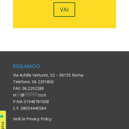
VAI
EDILMACO
Via Achille Vertunni, 52 – 00155 Roma
Telefono:
06 2291800
FAX: 06.2292288
in
**
@
******
co.it
P.IVA 01948781008
C.F. 08054440584
Vedi la Privacy Policy