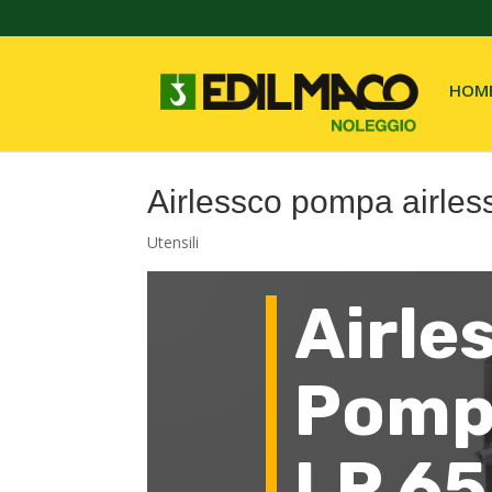
HOM
Airlessco pompa airles
Utensili
Airle
Pompa
LP 6