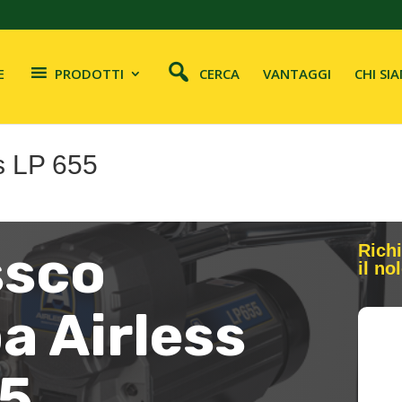
E
PRODOTTI
CERCA
VANTAGGI
CHI SI
s LP 655
ssco
Richi
il no
 Airless
55