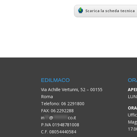
Scarica la scheda tecnica
EDILMACO
OR
Via Achille Vertunni, 52 – 00155
APE
Roma
LUN
Telefono:
06 2291800
ORA
FAX: 06.2292288
Uffi
in
**
@
******
co.it
Maga
P.IVA 01948781008
17.0
C.F. 08054440584