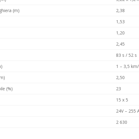
nghiera (m)
2,38
1,53
1,20
2,45
83 s / 52 s
h)
1 – 3,5 km
(m)
2,50
le (%)
23
15 x 5
24V – 255 
2 630