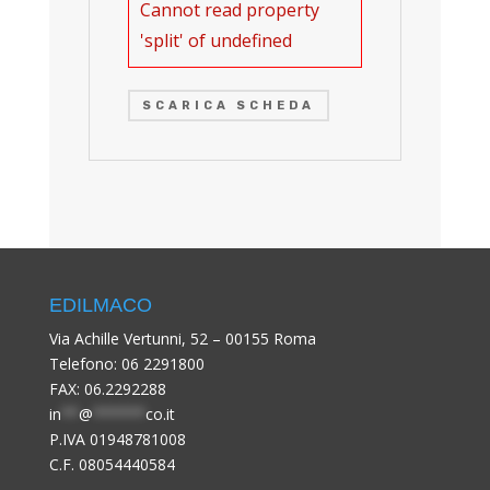
Cannot read property
'split' of undefined
SCARICA SCHEDA
EDILMACO
Via Achille Vertunni, 52 – 00155 Roma
Telefono:
06 2291800
FAX: 06.2292288
in
**
@
******
co.it
P.IVA 01948781008
C.F. 08054440584