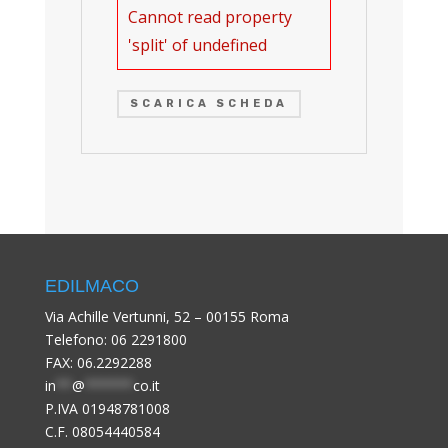
Cannot read property
'split' of undefined
SCARICA SCHEDA
EDILMACO
Via Achille Vertunni, 52 – 00155 Roma
Telefono:
06 2291800
FAX: 06.2292288
in
**
@
******
co.it
P.IVA 01948781008
C.F. 08054440584