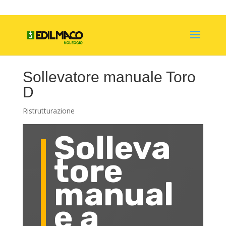
Sollevatore manuale Toro
D
Ristrutturazione
Solleva
tore
manual
e a