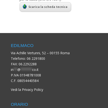
Scarica la scheda tecnica
EDILMACO
Via Achille Vertunni, 52 – 00155 Roma
Telefono:
06 2291800
FAX: 06.2292288
in
**
@
******
co.it
P.IVA 01948781008
C.F. 08054440584
Vedi la Privacy Policy
ORARIO