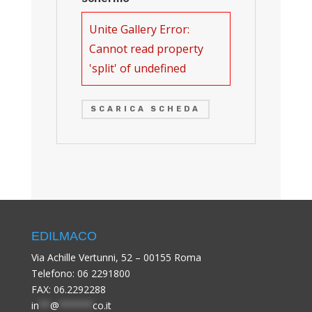
Unite Gallery Error:
Cannot read property
'split' of undefined
SCARICA SCHEDA
EDILMACO
Via Achille Vertunni, 52 – 00155 Roma
Telefono:
06 2291800
FAX: 06.2292288
in
**
@
******
co.it