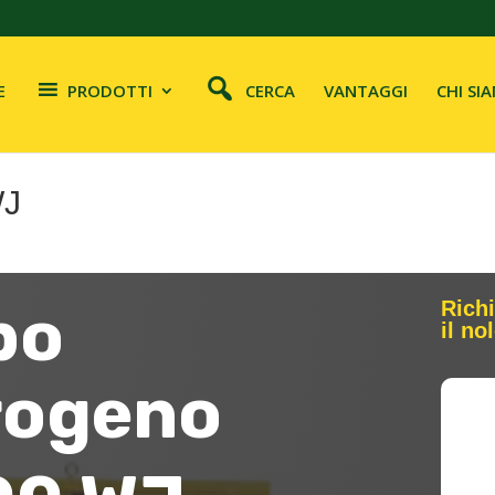
E
PRODOTTI
CERCA
VANTAGGI
CHI SI
WJ
po
Richi
il no
rogeno