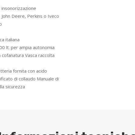
a insonorizzazione
’ John Deere, Perkins o Iveco
o
a italiana
0 lt. per
ampia autonomia
a cofanatura Vasca raccolta
teria fornita con acido
ificato di collaudo Manuale di
la sicurezza