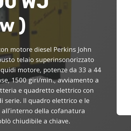
00 WJ
w )
con motore diesel Perkins John
obusto telaio superinsonorizzato
liquidi motore, potenze da 33 a 44
se, 1500 giri/min., avviamento a
teria e quadretto elettrico con
 serie. Il quadro elettrico e le
 all’interno della cofanatura
oblò chiudibile a chiave.