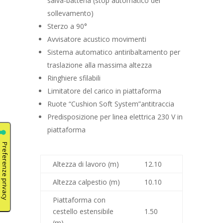
salva-batteria (stop automatico del
sollevamento)
Sterzo a 90°
Avvisatore acustico movimenti
Sistema automatico antiribaltamento per
traslazione alla massima altezza
Ringhiere sfilabili
Limitatore del carico in piattaforma
Ruote “Cushion Soft System”antitraccia
Predisposizione per linea elettrica 230 V in
piattaforma
Altezza di lavoro (m)
12.10
Altezza calpestio (m)
10.10
Piattaforma con
cestello estensibile
1.50
(m)