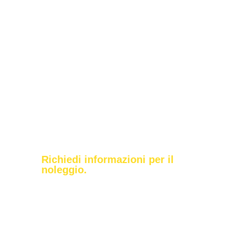
I sollevatori della gamma Panoramic sono
studiati per l’edilizia e l’industria ed offrono
caratteristiche tecniche e tecnologie uniche.
Possono essere dotati di piedi stabilizzatori
per aumentarne le prestazioni e
dell’innovativo sistema di sicurezza Merlo
CDC (Controllo Dinamico del Carico) che
aumenta ulteriormente il livello di sicurezza
senza ridurre le prestazioni.
Richiedi informazioni per il
noleggio.