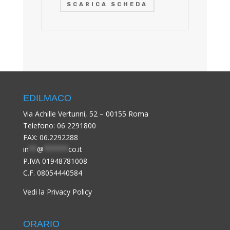
SCARICA SCHEDA
EDILMACO
Via Achille Vertunni, 52 – 00155 Roma
Telefono:
06 2291800
FAX: 06.2292288
in
**
@
******
co.it
P.IVA 01948781008
C.F. 08054440584
Vedi la Privacy Policy
ORARIO