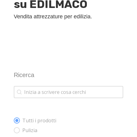
su EDILMACO
Vendita attrezzature per edilizia.
Ricerca
Ricerca
Ricerca
categorie prodotti-radio
Tutti i prodotti
Pulizia