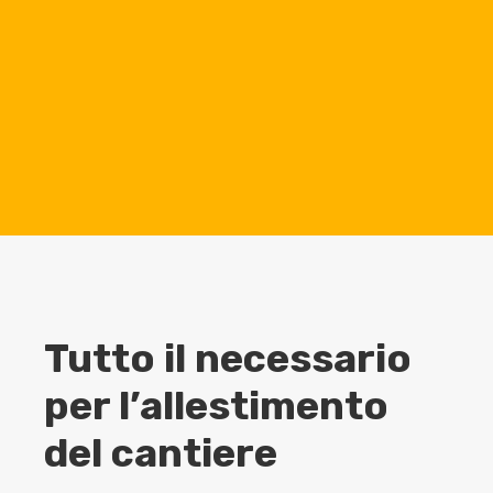
no
******
@
******
co.it
as
********
@
******
co.it
9
Certificazioni
ISO 9001
IPAF
Tutto il necessario
per l’allestimento
del cantiere