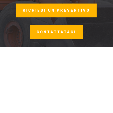
RICHIEDI UN PREVENTIVO
CONTATTATACI
Prefabbricati
Moduli prefabbricati, componibili, per
ogni esigenza abitativa temporanea.
Utensili e ferramenta
Il giusto attrezzo per ottimizzare anche